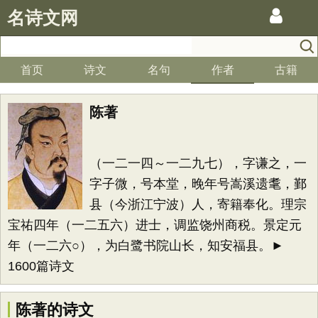
名诗文网
首页
诗文
名句
作者
古籍
陈著
（一二一四～一二九七），字谦之，一
字子微，号本堂，晚年号嵩溪遗耄，鄞
县（今浙江宁波）人，寄籍奉化。理宗
宝祐四年（一二五六）进士，调监饶州商税。景定元
年（一二六○），为白鹭书院山长，知安福县。►
1600篇诗文
陈著的诗文